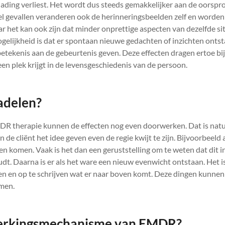
lading verliest. Het wordt dus steeds gemakkelijker aan de oorspr
eel gevallen veranderen ook de herinneringsbeelden zelf en worden
ar het kan ook zijn dat minder onprettige aspecten van dezelfde si
elijkheid is dat er spontaan nieuwe gedachten of inzichten ontst
etekenis aan de gebeurtenis geven. Deze effecten dragen ertoe bi
en plek krijgt in de levensgeschiedenis van de persoon.
nadelen?
R therapie kunnen de effecten nog even doorwerken. Dat is natuu
n de cliënt het idee geven even de regie kwijt te zijn. Bijvoorbeeld
n komen. Vaak is het dan een geruststelling om te weten dat dit in
dt. Daarna is er als het ware een nieuw evenwicht ontstaan. Het i
en en op te schrijven wat er naar boven komt. Deze dingen kunnen
omen.
werkingsmechanisme van EMDR?