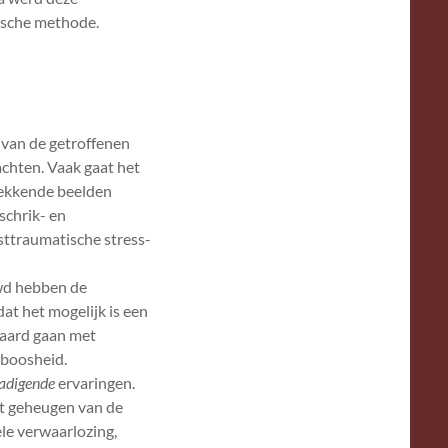
ische methode.
 van de getroffenen
achten. Vaak gaat het
wekkende beelden
schrik- en
sttraumatische stress-
wd hebben de
at het mogelijk is een
paard gaan met
 boosheid.
adigende
ervaringen.
t geheugen van de
ele verwaarlozing,