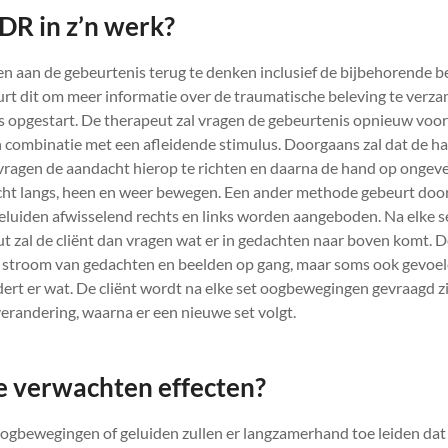
R in z’n werk?
en aan de gebeurtenis terug te denken inclusief de bijbehorende 
urt dit om meer informatie over de traumatische beleving te verz
 opgestart. De therapeut zal vragen de gebeurtenis opnieuw voor 
n combinatie met een afleidende stimulus. Doorgaans zal dat de h
l vragen de aandacht hierop te richten en daarna de hand op ongev
icht langs, heen en weer bewegen. Een ander methode gebeurt doo
eluiden afwisselend rechts en links worden aangeboden. Na elke s
t zal de cliënt dan vragen wat er in gedachten naar boven komt
stroom van gedachten en beelden op gang, maar soms ook gevoele
dert er wat. De cliënt wordt na elke set oogbewegingen gevraagd z
erandering, waarna er een nieuwe set volgt.
te verwachten effecten?
gbewegingen of geluiden zullen er langzamerhand toe leiden dat 