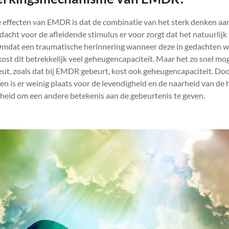
e effecten van EMDR is dat de combinatie van het sterk denken aa
dacht voor de afleidende stimulus er voor zorgt dat het natuurli
Omdat een traumatische herinnering wanneer deze in gedachten 
, kost dit betrekkelijk veel geheugencapaciteit. Maar het zo snel mo
eut, zoals dat bij EMDR gebeurt, kost ook geheugencapaciteit. Do
 is er weinig plaats voor de levendigheid en de naarheid van de h
kheid om een andere betekenis aan de gebeurtenis te geven.