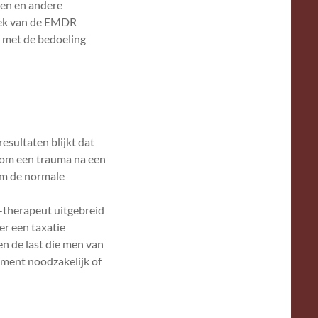
sen en andere
teek van de EMDR
, met de bedoeling
sultaten blijkt dat
 om een trauma na een
 om de normale
-therapeut uitgebreid
r een taxatie
n de last die men van
oment noodzakelijk of