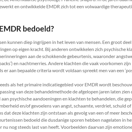
gewerkt en ontwikkelde EMDR zich tot een volwaardige therapeut
 EMDR bedoeld?
en kunnen diep ingrijpen in het leven van mensen. Een groot deel
ingen op eigen kracht. Bij anderen ontwikkelen zich psychische kl
herinneringen aan de schokkende gebeurtenis, waaronder angst
backs’) en nachtmerries. Andere klachten die vaak voorkomen zijn 
Als er aan bepaalde criteria wordt voldaan spreekt men van een ‘po
eeds als het primaire indicatiegebied voor EMDR wordt beschou
passing van deze behandelmethode de afgelopen jaren laten zien d
 aan psychische aandoeningen en klachten te behandelen, die ge
mberheid en/of gevoelens van angst, schaamte, verdriet, schuld of
s dat deze klachten zijn ontstaan als gevolg van een of meer
besch
rtenissen bedoeld die dusdanige sporen hebben nagelaten in he
j er nu nog steeds last van heeft. Voorbeelden daarvan zijn emotion