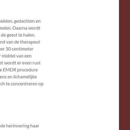
beelden, gedachten en
amelen. Daarna wordt
de geest te halen.
and van de therapeut
eer 30 centimeter
r middel van een
et wordt er even rust
. De EMDR procedure
ns en lichamelijke
ich te concentreren op
de herinnering haar