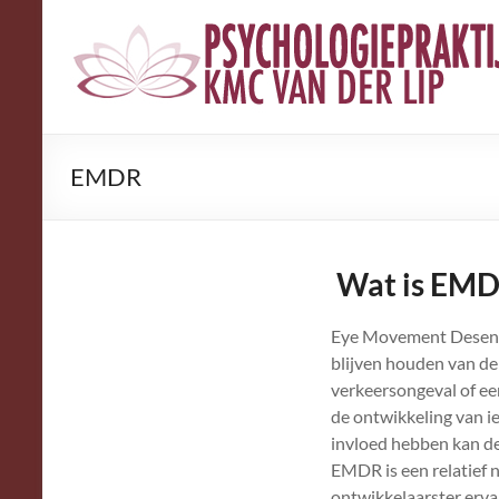
Psychologiepraktijk
K.M.C.
van
der
EMDR
Lip
Wat is EM
Eye Movement Desensit
blijven houden van de
verkeersongeval of ee
de ontwikkeling van ie
invloed hebben kan d
EMDR is een relatief 
ontwikkelaarster erva