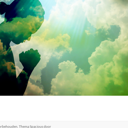
voorbehouden. Thema
Spacious
door