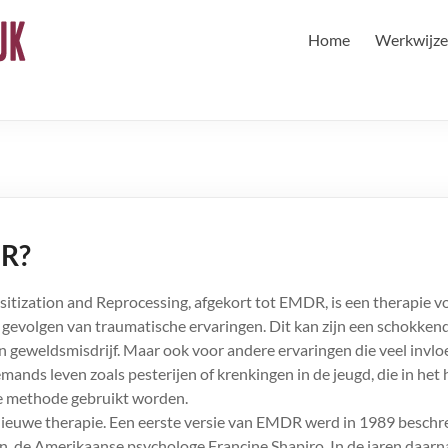
Home
Werkwijze
DR?
ization and Reprocessing, afgekort tot EMDR, is een therapie vo
 gevolgen van traumatische ervaringen. Dit kan zijn een schokkend
n geweldsmisdrijf. Maar ook voor andere ervaringen die veel inv
mands leven zoals pesterijen of krenkingen in de jeugd, die in het
e methode gebruikt worden.
nieuwe therapie. Een eerste versie van EMDR werd in 1989 beschr
n, de Amerikaanse psychologe Francine Shapiro. In de jaren daar