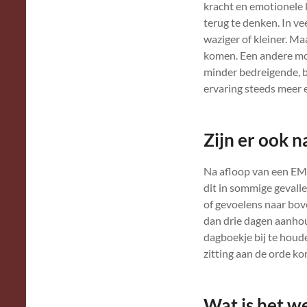
kracht en emotionele 
terug te denken. In v
waziger of kleiner. Ma
komen. Een andere mog
minder bedreigende, b
ervaring steeds meer e
Zijn er ook 
Na afloop van een EMD
dit in sommige gevalle
of gevoelens naar bove
dan drie dagen aanhou
dagboekje bij te houd
zitting aan de orde k
Wat is het 