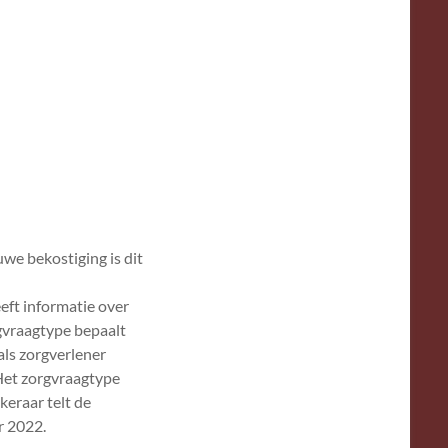
uwe bekostiging is dit
eft informatie over
gvraagtype bepaalt
 als zorgverlener
Het zorgvraagtype
keraar telt de
r 2022.