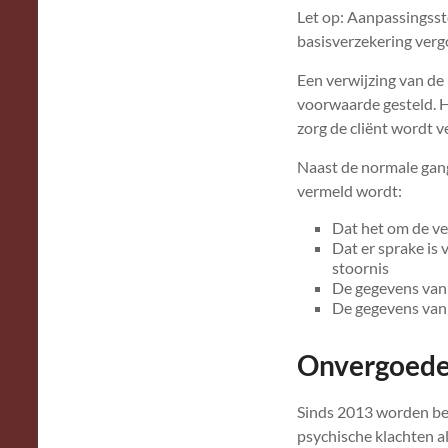
Let op: Aanpassingsst
basisverzekering verg
Een verwijzing van de 
voorwaarde gesteld.
H
zorg de cliënt wordt 
Naast de normale gang
vermeld wordt:
Dat het om de ve
Dat er sprake is
stoornis
De gegevens van 
De gegevens van 
Onvergoede
Sinds 2013 worden beh
psychische klachten a