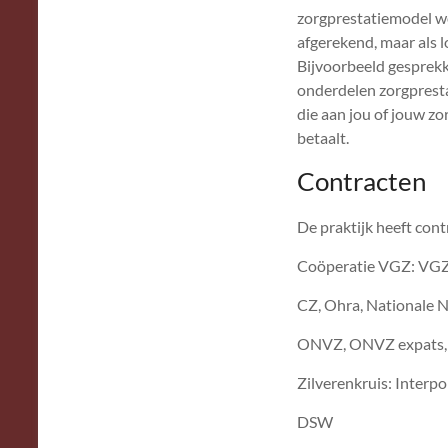
zorgprestatiemodel wo
afgerekend, maar als l
Bijvoorbeeld gesprekke
onderdelen zorgpresta
die aan jou of jouw zo
betaalt.
Contracten
De praktijk heeft con
Coöperatie VGZ: VGZ
CZ, Ohra, Nationale 
ONVZ, ONVZ expats, 
Zilverenkruis: Interp
DSW