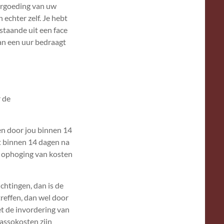
vergoeding van uw
 echter zelf. Je hebt
staande uit een face
van een uur bedraagt
 de
en door jou binnen 14
et binnen 14 dagen na
r ophoging van kosten
chtingen, dan is de
reffen, dan wel door
t de invordering van
asso­kosten zijn