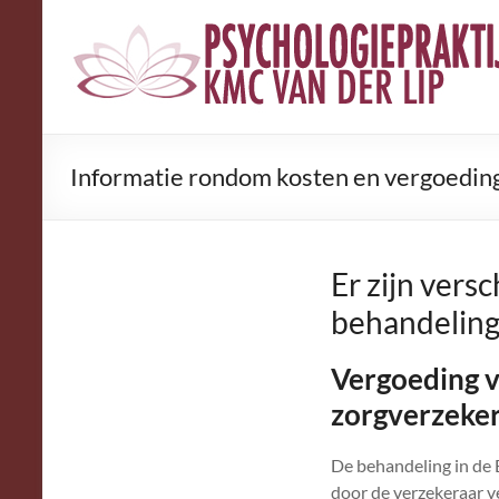
Psychologiepraktijk
K.M.C.
van
der
Informatie rondom kosten en vergoedin
Lip
Er zijn vers
behandeling 
Vergoeding v
zorgverzeker
De behandeling in de
door de verzekeraar v