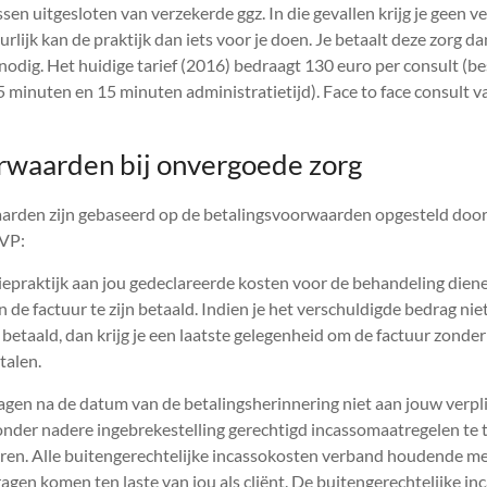
sen uitgesloten van verzekerde ggz. In die gevallen krijg je geen 
lijk kan de praktijk dan iets voor je doen. Je betaalt deze zorg dan
nodig. Het huidige tarief (2016) bedraagt 130 euro per consult (be
5 minuten en 15 minuten administratietijd). Face to face consult 
rwaarden bij onvergoede zorg
arden zijn gebaseerd op de betalingsvoorwaarden opgesteld door
VVP:
epraktijk aan jou gedeclareerde kosten voor de behandeling dien
de factuur te zijn betaald. Indien je het verschuldigde bedrag ni
betaald, dan krijg je een laatste gelegenheid om de factuur zonde
talen.
agen na de datum van de betalingsherinnering niet aan jouw verpli
onder nadere ingebrekestelling gerechtigd incassomaatregelen te t
eren. Alle buitengerechtelijke incassokosten verband houdende me
gen komen ten laste van jou als cliënt. De buitengerechtelijke inc