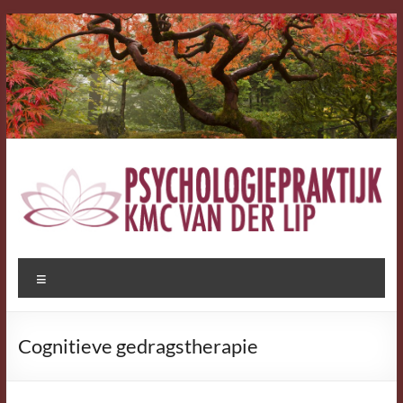
Ga
naar
de
inhoud
Psychologiepraktijk
Menu
K.M.C.
van
Cognitieve gedragstherapie
der